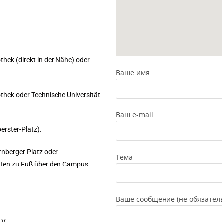
othek (direkt in der Nähe) oder
Ваше имя
othek oder Technische Universität
Ваш e-mail
oerster-Platz).
rnberger Platz oder
Тема
uten zu Fuß über den Campus
Ваше сообщение (не обязател
.V.