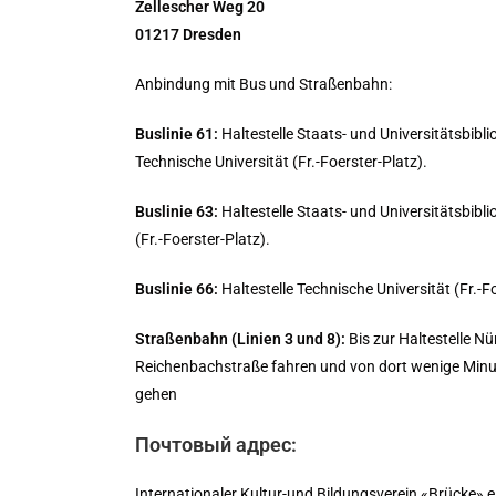
Zellescher Weg 20
01217 Dresden
Anbindung mit Bus und Straßenbahn:
Buslinie 61:
Haltestelle Staats- und Universitätsbibli
Technische Universität (Fr.-Foerster-Platz).
Buslinie 63:
Haltestelle Staats- und Universitätsbibli
(Fr.-Foerster-Platz).
Buslinie 66:
Haltestelle Technische Universität (Fr.-F
Straßenbahn (Linien 3 und 8):
Bis zur Haltestelle Nü
Reichenbachstraße fahren und von dort wenige Min
gehen
Почтовый адрес:
Internationaler Kultur-und Bildungsverein «Brücke» e